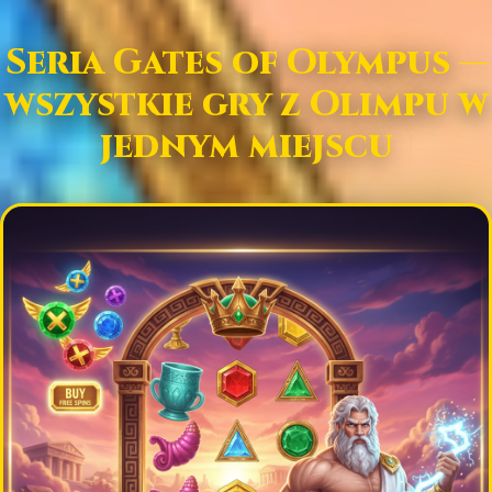
Seria Gates of Olympus —
wszystkie gry z Olimpu w
jednym miejscu