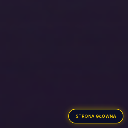
STRONA GŁÓWNA