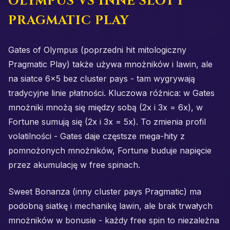
OLYMPUS VS INNE SLOTY
PRAGMATIC PLAY
Gates of Olympus (poprzedni hit mitologiczny
Pragmatic Play) także używa mnożników i lawin, ale
na siatce 6×5 bez cluster pays - tam wygrywają
tradycyjne linie płatności. Kluczowa różnica: w Gates
mnożniki mnożą się między sobą (2x i 3x = 6x), w
Fortune sumują się (2x i 3x = 5x). To zmienia profil
volatilności - Gates daje częstsze mega-hity z
pomnożonych mnożników, Fortune buduje napięcie
przez akumulację w free spinach.
Sweet Bonanza (inny cluster pays Pragmatic) ma
podobną siatkę i mechanikę lawin, ale brak trwałych
mnożników w bonusie - każdy free spin to niezależna