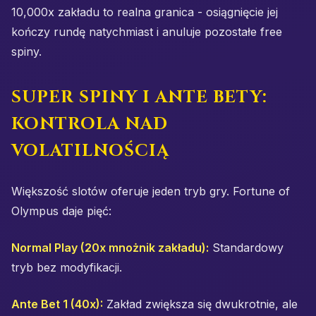
10,000x zakładu to realna granica - osiągnięcie jej
kończy rundę natychmiast i anuluje pozostałe free
spiny.
SUPER SPINY I ANTE BETY:
KONTROLA NAD
VOLATILNOŚCIĄ
Większość slotów oferuje jeden tryb gry. Fortune of
Olympus daje pięć:
Normal Play (20x mnożnik zakładu):
Standardowy
tryb bez modyfikacji.
Ante Bet 1 (40x):
Zakład zwiększa się dwukrotnie, ale