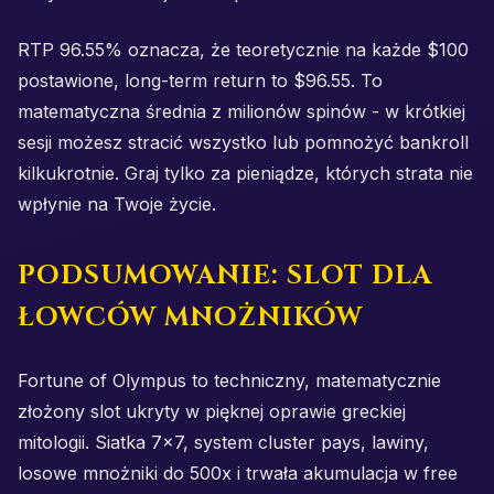
RTP 96.55% oznacza, że teoretycznie na każde $100
postawione, long-term return to $96.55. To
matematyczna średnia z milionów spinów - w krótkiej
sesji możesz stracić wszystko lub pomnożyć bankroll
kilkukrotnie. Graj tylko za pieniądze, których strata nie
wpłynie na Twoje życie.
PODSUMOWANIE: SLOT DLA
ŁOWCÓW MNOŻNIKÓW
Fortune of Olympus to techniczny, matematycznie
złożony slot ukryty w pięknej oprawie greckiej
mitologii. Siatka 7×7, system cluster pays, lawiny,
losowe mnożniki do 500x i trwała akumulacja w free