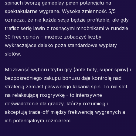
spinach tworzą gameplay pełen potencjału na
spektakularne wygrane. Wysoka zmienność 5/5
oznacza, że nie każda sesja będzie profitable, ale gdy
trafisz serię lawin z rosnącymi mnożnikami w rundzie
30 free spinów - możesz zobaczyć liczby
wykraczające daleko poza standardowe wypłaty
slotów.
Możliwość wyboru trybu gry (ante bety, super spiny) i
bezpośredniego zakupu bonusu daje kontrolę nad
strategią zamiast pasywnego klikania spin. To nie slot
na relaksującą rozgrywkę - to intensywne
doświadczenie dla graczy, którzy rozumieją i
akceptują trade-off między frekwencją wygranych a
ich potencjalnym rozmiarem.