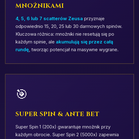
MNOŻNIKAMI
4, 5, 6 lub 7 scatterów Zeusa
przyznaje
odpowiednio 15, 20, 25 lub 30 darmowych spinów.
Kluczowa różnica: mnożniki nie resetują się po
każdym spinie, ale
akumulują się przez całą
rundę
, tworząc potencjał na masywne wygrane.
🎯
SUPER SPIN & ANTE BET
Super Spin 1 (200x) gwarantuje mnożnik przy
każdym obrocie. Super Spin 2 (5000x) zapewnia