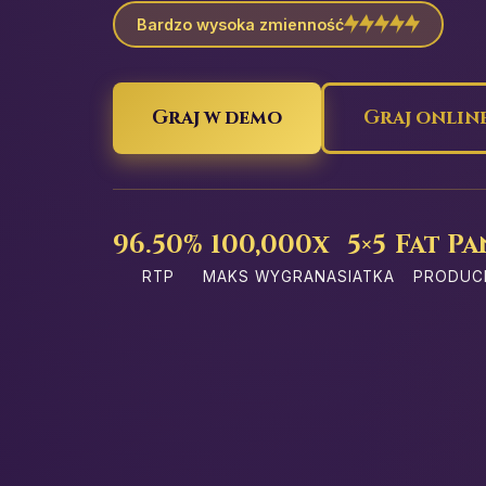
Bardzo wysoka zmienność
Graj w demo
Graj onlin
96.50%
100,000x
5×5
Fat P
RTP
MAKS WYGRANA
SIATKA
PRODUC