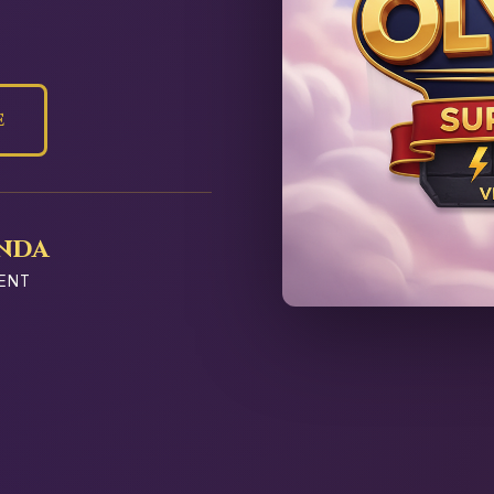
e
anda
ENT