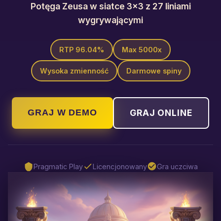
Potęga Zeusa w siatce 3×3 z 27 liniami
wygrywającymi
RTP 96.04%
Max 5000x
Wysoka zmienność
Darmowe spiny
GRAJ ONLINE
GRAJ W DEMO
Pragmatic Play
Licencjonowany
Gra uczciwa